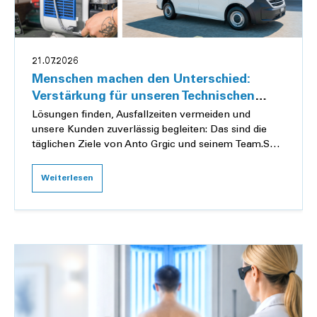
21.07.2026
Menschen machen den Unterschied:
Verstärkung für unseren Technischen
Service
Lösungen finden, Ausfallzeiten vermeiden und
unsere Kunden zuverlässig begleiten: Das sind die
täglichen Ziele von Anto Grgic und seinem Team.Seit
Kurzem leitet er unseren Technischen Service. M...
Weiterlesen