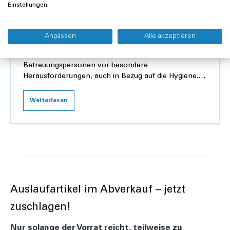
Einstellungen.
03.02.2026
Hygiene-Guide: Grundversorgung zu
Anpassen
Alle akzeptieren
Hause
Die Pflege zu Hause stellt pflegende Angehörige und
Betreuungspersonen vor besondere
Herausforderungen, auch in Bezug auf die Hygiene.
Dieser Ratgeber zeigt, wie Sie mit einfachen
Massnahmen Inf...
Weiterlesen
Auslaufartikel im Abverkauf – jetzt
zuschlagen!
Nur solange der Vorrat reicht, teilweise zu