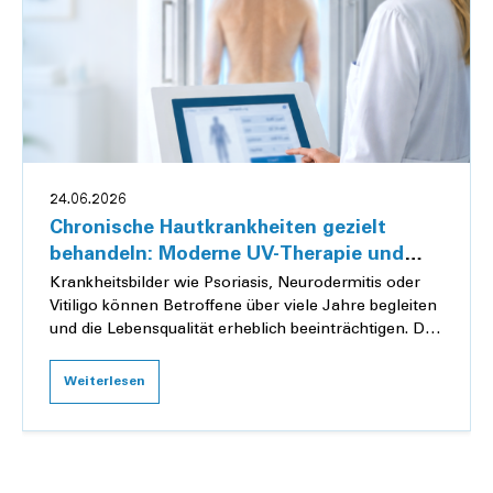
24.06.2026
Chronische Hautkrankheiten gezielt
behandeln: Moderne UV-Therapie und
Phototherapie in der Dermatologie
Krankheitsbilder wie Psoriasis, Neurodermitis oder
Vitiligo können Betroffene über viele Jahre begleiten
und die Lebensqualität erheblich beeinträchtigen. Die
Beschwerden reichen von Entzündungen u...
Weiterlesen