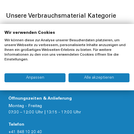
Unsere Verbrauchsmaterial Kategorie
Wir verwenden Cookies
Wir können diese zur Analyse unserer Besucherdaten platzieren, um
unsere Webseite zu verbessern, personalisierte Inhalte anzuzeigen und
Ihnen ein großartiges Webseiten-Erlebnis zu bieten. Für weitere
Informationen zu den von uns verwendeten Cookies öffnen Sie die
Einstellungen.
Anpassen
Alle akzeptieren
Kuhn und Bieri AG,
Untere Brühlstrasse 10, 4800 Zofingen
Öffnungszeiten & Anlieferung
Montag - Freitag
07:30 – 12:00 Uhr | 13:15 - 17:00 Uhr
Telefon
+41 848 10 20 40