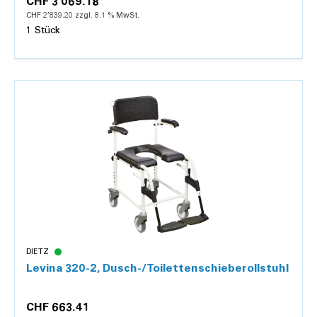
CHF 3’069.18
CHF 2’839.20 zzgl. 8.1 % MwSt.
1 Stück
Details
DIETZ
Levina 320-2, Dusch-/Toilettenschieberollstuhl
CHF 663.41