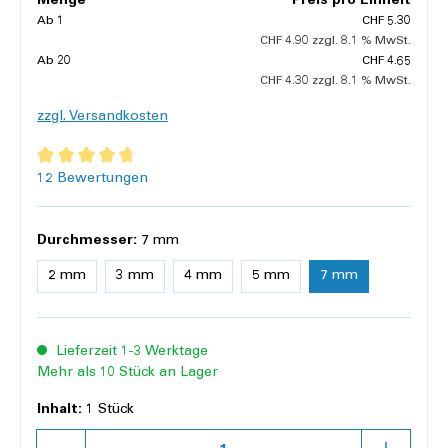
Menge
Preis pro Einheit
Ab
1
CHF 5.30
CHF 4.90 zzgl. 8.1 % MwSt.
Ab
20
CHF 4.65
CHF 4.30 zzgl. 8.1 % MwSt.
zzgl. Versandkosten
Durchschnittliche Bewertung von 4.8 von 5 Sternen
12 Bewertungen
Durchmesser:
7 mm
2 mm
3 mm
4 mm
5 mm
7 mm
Lieferzeit 1-3 Werktage
Mehr als 10 Stück an Lager
Inhalt:
1 Stück
Anzahl