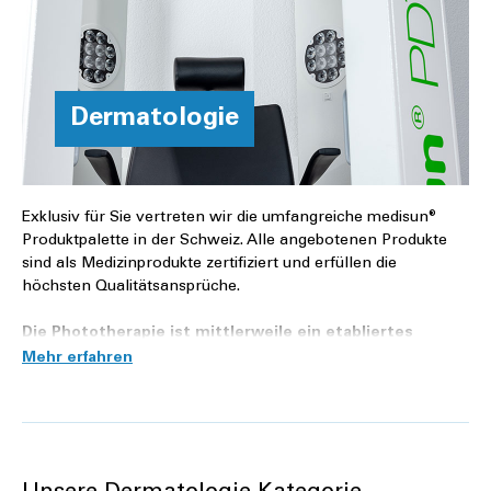
Dermatologie
Exklusiv für Sie vertreten wir die umfangreiche medisun®
Produktpalette in der Schweiz. Alle angebotenen Produkte
sind als Medizinprodukte zertifiziert und erfüllen die
höchsten Qualitätsansprüche.
Die Phototherapie ist mittlerweile ein etabliertes
Verfahren in der Heilkunde und hat sich bei den
folgenden Erkrankungen als besonders wirksam
erwiesen
Neurodermitis
Psoriasis (Schuppenflechte)
Vitiligo (Weissfleckenkrankheit)