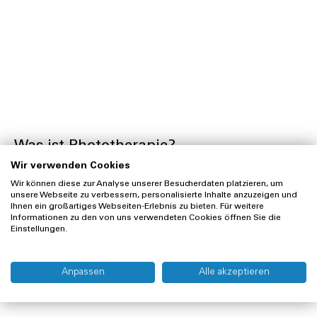
Was ist Phototherapie?
Wir verwenden Cookies
Die
Phototherapie
für Erwachsene ist fester Bestandteil der
Wir können diese zur Analyse unserer Besucherdaten platzieren, um
Dermatologie
. Bei der Phototherapie kommen vor allem
unsere Webseite zu verbessern, personalisierte Inhalte anzuzeigen und
UV-A-Licht
,
UV-B-Licht
und sichtbares
blaues Licht
zum
Ihnen ein großartiges Webseiten-Erlebnis zu bieten. Für weitere
Einsatz. Die Wirksamkeit der Phototherapie ist
Informationen zu den von uns verwendeten Cookies öffnen Sie die
Einstellungen.
wissenschaftlich erwiesen und findet Ihre Anwendung in der
Behandlung von Hautkrankheiten wie
Neurodermitis
,
Psoriasis
(Schuppenflechte),
Vitiligo
(Weissfleckenkrankheit)
Anpassen
Alle akzeptieren
und
Akne
. Andererseits wird die Phototherapie auch bei der
Neugeborenen-Gelbsucht
angewendet.