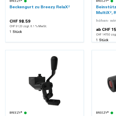
BREEZY®
BREEZY®
Beckengurt zu Breezy RelaX²
Beinstütz
MultiX², 
CHF 98.59
CHF 91.20 zzgl. 8.1 % MwSt.
ab
CHF 15
1 Stück
CHF 147.50 zzg
1 Stück
Details
BREEZY®
BREEZY®