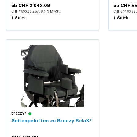
ab
CHF 2’043.09
ab
CHF 5
CHF 1’890.00 zzgl. 8.1 % MwSt.
CHF 514.80 zzg
1 Stück
1 Stück
Details
BREEZY®
Seitenpelotten zu Breezy RelaX²