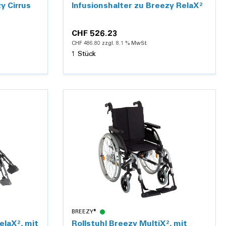
y Cirrus
Infusionshalter zu Breezy RelaX²
CHF 526.23
CHF 486.80 zzgl. 8.1 % MwSt.
1 Stück
Details
BREEZY®
elaX², mit
Rollstuhl Breezy MultiX², mit