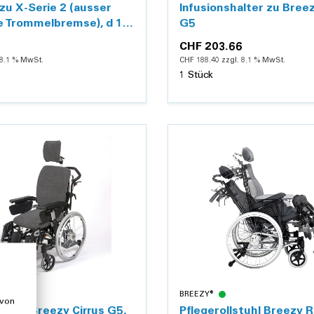
 zu X-Serie 2 (ausser
Infusionshalter zu Breez
e Trommelbremse), d 18
G5
CHF 203.66
 8.1 % MwSt.
CHF 188.40 zzgl. 8.1 % MwSt.
1 Stück
Details
Details
BREEZY®
 von
lstuhl Breezy Cirrus G5,
Pflegerollstuhl Breezy R