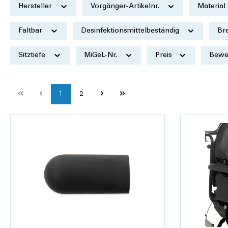
Hersteller
Vorgänger-Artikelnr.
Material
Faltbar
Desinfektionsmittelbeständig
Br
Sitztiefe
MiGeL-Nr.
Preis
Bewe
1
2