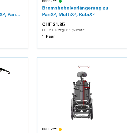
BREEZY®
Bremshebelverlängerung zu
², PariX²,
PariX², MultiX², RubiX²
CHF 31.35
CHF 29.00 zzgl. 8.1 % MwSt.
1 Paar
Details
BREEZY®