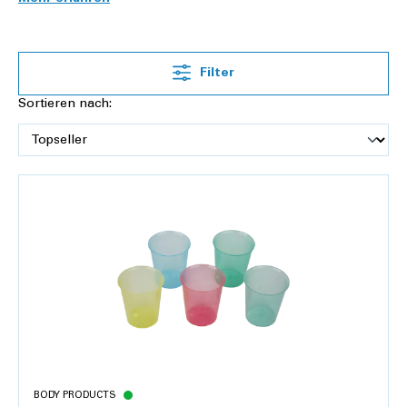
Medikamente ein.
Medikamentenbecher
dienen einem
ähnlichen Zweck. In den farbigen Becher werden die
Medikamente für je eine Einnahme zusammengestellt.
Sollten Sie Probleme mit dem Schlucken von Tabletten
Filter
haben, ist ein
Tablettenmörser
nützlich. Mit seiner Hilfe
Sortieren nach:
können Sie die Tabletten zu Pulver zerkleinern. In Flüssigkeit
oder Mus eingerührt, sollte die Einnahme für Sie dann kein
Problem mehr darstellen.
BODY PRODUCTS