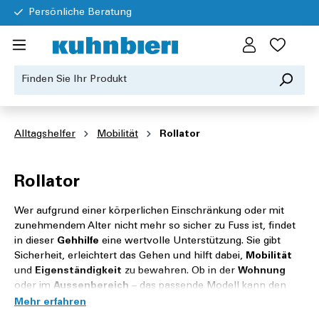
Persönliche Beratung
Alltagshelfer
Mobilität
Rollator
Rollator
Wer aufgrund einer körperlichen Einschränkung oder mit
zunehmendem Alter nicht mehr so sicher zu Fuss ist, findet
in dieser
Gehhilfe
eine wertvolle Unterstützung. Sie gibt
Sicherheit, erleichtert das Gehen und hilft dabei,
Mobilität
und
Eigenständigkeit
zu bewahren. Ob in der
Wohnung
oder im
Aussenbereich
– das passende Modell kann den
Alltag spürbar erleichtern. Bei
Kuhnbieri
können Sie einen
Rollator kaufen in der Schweiz
oder
mieten
, jeweils aus