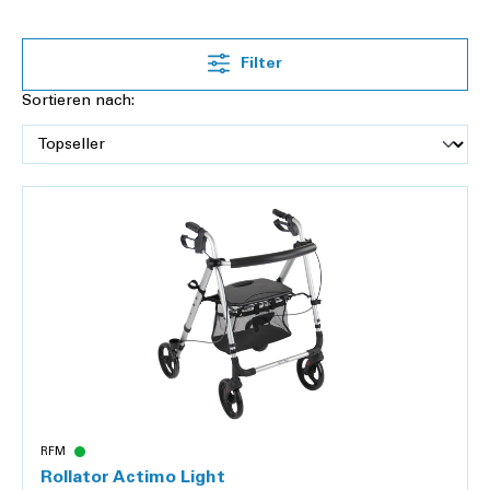
einer Auswahl bewährter Marken und mit verschiedenen
Ausstattungsvarianten.
Filter
Viele Modelle verfügen über praktische Extras. So
Sortieren nach:
beispielsweise die
Sitzfläche
, auf der Sie unterwegs bequem
pausieren können.
Manche Rollatoren lassen sich einfach zusammenfalten,
was den Transport erleichtert. Ein Stockhalter kann
zusätzlichen Komfort bieten. Wünschen Sie weitere
Informationen? Bei Fragen erreichen Sie uns kostenlos
unter
0848 10 20 40
oder per
E-Mail
.
RFM
Rollator Actimo Light