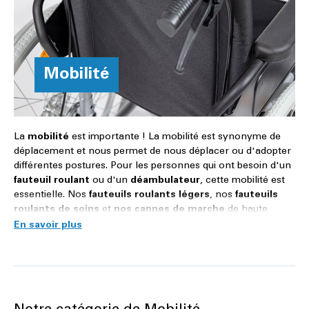
Mobilité
La
mobilité
est importante ! La mobilité est synonyme de
déplacement et nous permet de nous déplacer ou d'adopter
différentes postures. Pour les personnes qui ont besoin d'un
fauteuil roulant
ou d'un
déambulateur
, cette mobilité est
essentielle. Nos
fauteuils roulants légers
, nos
fauteuils
roulants de soins
et
nos cannes de marche
de haute
qualité permettent de retrouver un certain degré de mobilité
et de mener une vie plus active. Que ce soit pour une
utilisation à l'intérieur ou à l'extérieur, nos produits sont
conçus pour offrir un maximum de confort, de sécurité et de
flexibilité.