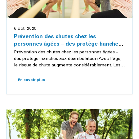
6 oct. 2025
Prévention des chutes chez les
personnes âgées – des protège-hanches
aux déambulateurs
Prévention des chutes chez les personnes âgées –
des protège-hanches aux déambulateursAvec l'âge,
le risque de chute augmente considérablement. Les
raisons en sont multiples: souvent, des troubles...
En savoir plus