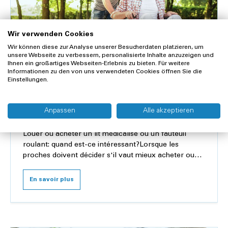
Wir verwenden Cookies
Wir können diese zur Analyse unserer Besucherdaten platzieren, um
unsere Webseite zu verbessern, personalisierte Inhalte anzuzeigen und
Ihnen ein großartiges Webseiten-Erlebnis zu bieten. Für weitere
Informationen zu den von uns verwendeten Cookies öffnen Sie die
Einstellungen.
1 oct. 2025
Louer ou acheter un lit médicalisé ou un
Anpassen
Alle akzeptieren
fauteuil roulant: quand est-ce
intéressant?
Louer ou acheter un lit médicalisé ou un fauteuil
roulant: quand est-ce intéressant?Lorsque les
proches doivent décider s'il vaut mieux acheter ou
louer des équipements médicaux tels qu'un lit médi...
En savoir plus