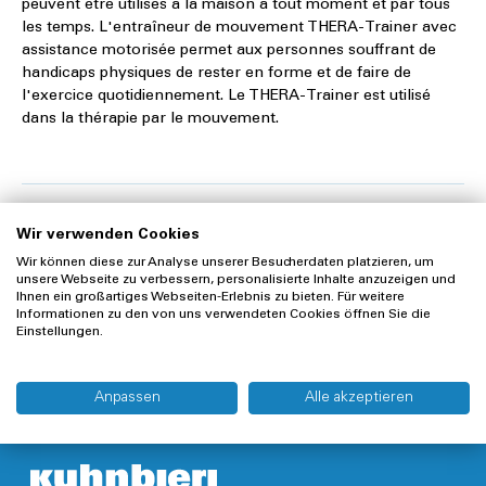
peuvent être utilisés à la maison à tout moment et par tous
les temps. L'entraîneur de mouvement THERA-Trainer avec
assistance motorisée permet aux personnes souffrant de
handicaps physiques de rester en forme et de faire de
l'exercice quotidiennement. Le THERA-Trainer est utilisé
dans la thérapie par le mouvement.
Wir verwenden Cookies
Notre catégorie de Equipements de
Wir können diese zur Analyse unserer Besucherdaten platzieren, um
unsere Webseite zu verbessern, personalisierte Inhalte anzuzeigen und
fitness
Ihnen ein großartiges Webseiten-Erlebnis zu bieten. Für weitere
Informationen zu den von uns verwendeten Cookies öffnen Sie die
Einstellungen.
Anpassen
Alle akzeptieren