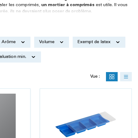
aler les comprimés,
un mortier à comprimés
est utile. Il vous
rée, ils ne devraient plus poser de problème.
Arôme
Volume
Exempt de latex
aluation min.
Vue :