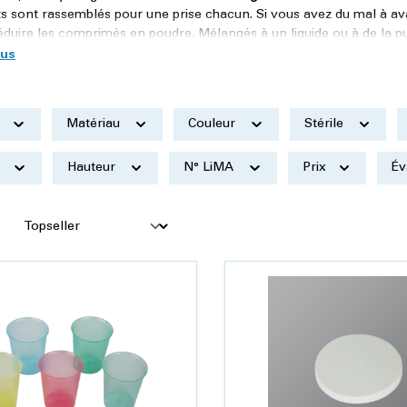
 sont rassemblés pour une prise chacun. Si vous avez du mal à av
duire les comprimés en poudre. Mélangés à un liquide ou à de la pu
t
Matériau
Couleur
Stérile
r
Hauteur
N° LiMA
Prix
Év
: