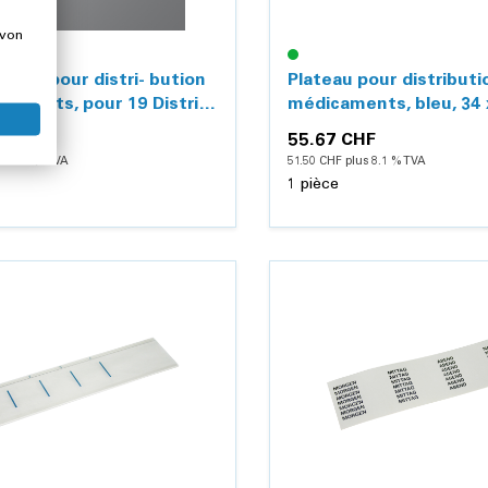
 von
UCTS
blanc pour distri- bution
Plateau pour distributi
caments, pour 19 Distri-
médicaments, bleu, 34 
icaments
pour machine à laver
HF
55.67 CHF
us 8.1 % TVA
51.50 CHF plus 8.1 % TVA
1 pièce
Détails
Détails