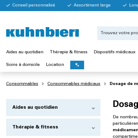
Conseil personnalisé
Assortiment large
Lon
Aides au quotidien
Thérapie & fitness
Dispositifs médicaux
Soins à domicile
Location
%
Consommables
Consommables médicaux
Dosage de 
Dosag
Aides au quotidien
De nombreus
particulière
Thérapie & fitness
médicamen
compartimen