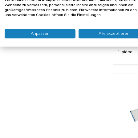
Wir können diese zur Analyse unserer Besucherdaten platzieren, um unsere
Webseite zu verbessern, personalisierte Inhalte anzuzeigen und Ihnen ein
großartiges Webseiten-Erlebnis zu bieten. Für weitere Informationen zu den
uns verwendeten Cookies öffnen Sie die Einstellungen.
BODY PROD
Plateau 
de médi
Anpassen
Alle akzeptieren
19 méd
16.76 C
15.50 CHF pl
1 pièce