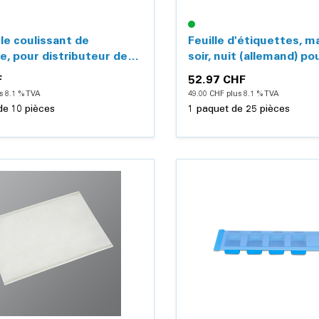
le coulissant de
Feuille d'étiquettes, ma
e, pour distributeur de
soir, nuit (allemand) po
ments
MediDispenser
F
52.97 CHF
s 8.1 % TVA
49.00 CHF plus 8.1 % TVA
de 10 pièces
1 paquet de 25 pièces
Détails
Détails