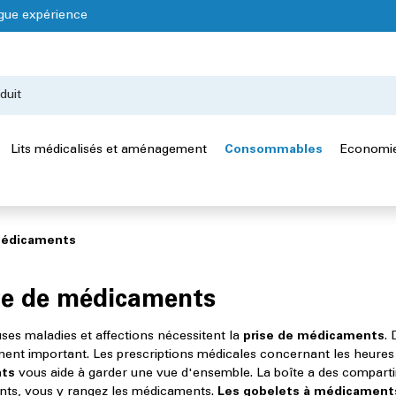
gue expérience
Lits médicalisés et aménagement
Consommables
Economie
médicaments
e de médicaments
es maladies et affections nécessitent la
prise de médicaments
.
ment important. Les prescriptions médicales concernant les heures d
ts
vous aide à garder une vue d'ensemble. La boîte a des compartim
ts, vous y rangez les médicaments.
Les gobelets à médicament