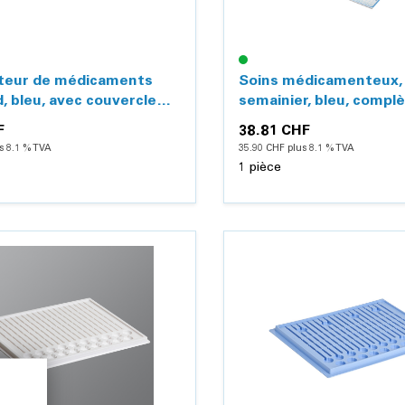
uteur de médicaments
Soins médicamenteux, 
, bleu, avec couvercle
semainier, bleu, compl
ant
distributeurs, etiquett
F
38.81 CHF
couvercle
s 8.1 % TVA
35.90 CHF plus 8.1 % TVA
1 pièce
Détails
Détails