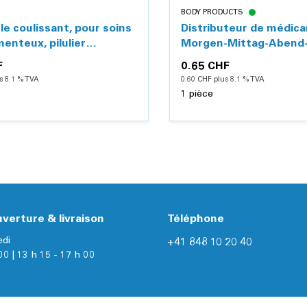
BODY PRODUCTS
e coulissant, pour soins
Distributeur de médic
enteux, pilulier
Morgen-Mittag-Abend
er
bleu, avec couvercle co
F
0.65 CHF
s 8.1 % TVA
0.60 CHF plus 8.1 % TVA
1 pièce
Détails
Détails
verture & livraison
Téléphone
edi
+41 848 10 20 40
00 | 13 h 15 - 17 h 00