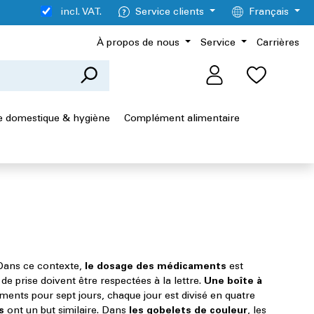
incl. VAT.
Service clients
Français
À propos de nous
Service
Carrières
 domestique & hygiène
Complément alimentaire
 Dans ce contexte,
le dosage des médicaments
est
e prise doivent être respectées à la lettre.
Une boîte à
ents pour sept jours, chaque jour est divisé en quatre
s
ont un but similaire. Dans
les gobelets de couleur
, les