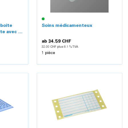
boîte
Soins médicamenteux
ète avec 7
es et
ab
34.59 CHF
32.00 CHF plus 8.1 % TVA
1 pièce
Détails