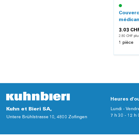
Couvercl
médicam
semaini
3.03 CH
2.80 CHF plu
1 pièce
Heures d'ou
Kuhn et Bieri SA,
Lundi - Vendr
7 h 30 - 12 h 
Untere Brühlstrasse 10, 4800 Zofingen