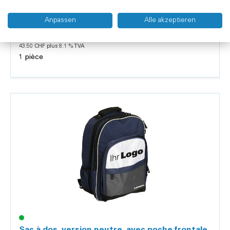
Sac à dos Spitex, version neutre, avec poche
frontale verte
Anpassen
Alle akzeptieren
47.02 CHF
43.50 CHF plus 8.1 % TVA
1 pièce
Détails