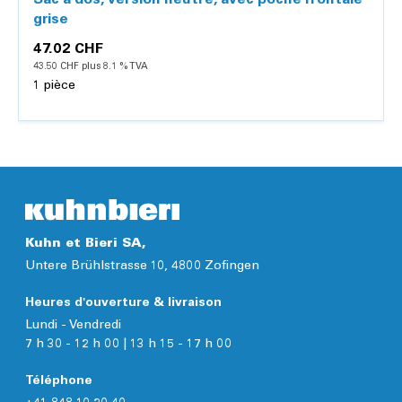
Sac à dos, version neutre, avec poche frontale
grise
47.02 CHF
43.50 CHF plus 8.1 % TVA
1 pièce
Détails
Kuhn et Bieri SA,
Untere Brühlstrasse 10, 4800 Zofingen
Heures d'ouverture & livraison
Lundi - Vendredi
7 h 30 - 12 h 00 | 13 h 15 - 17 h 00
Téléphone