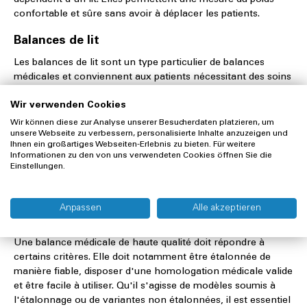
dépendent d'un lit. Elles permettent une mesure du poids
confortable et sûre sans avoir à déplacer les patients.
Balances de lit
Les balances de lit sont un type particulier de balances
médicales et conviennent aux patients nécessitant des soins
intensifs ou alités. Elles permettent de mesurer le poids
Wir verwenden Cookies
directement dans le lit médicalisé et constituent ainsi un outil
indispensable dans les hôpitaux et les maisons de retraite.
Wir können diese zur Analyse unserer Besucherdaten platzieren, um
unsere Webseite zu verbessern, personalisierte Inhalte anzuzeigen und
Ihnen ein großartiges Webseiten-Erlebnis zu bieten. Für weitere
Informationen zu den von uns verwendeten Cookies öffnen Sie die
Einstellungen.
Exigences relatives à une balance
Anpassen
Alle akzeptieren
médicale
Une balance médicale de haute qualité doit répondre à
certains critères. Elle doit notamment être étalonnée de
manière fiable, disposer d'une homologation médicale valide
et être facile à utiliser. Qu'il s'agisse de modèles soumis à
l'étalonnage ou de variantes non étalonnées, il est essentiel