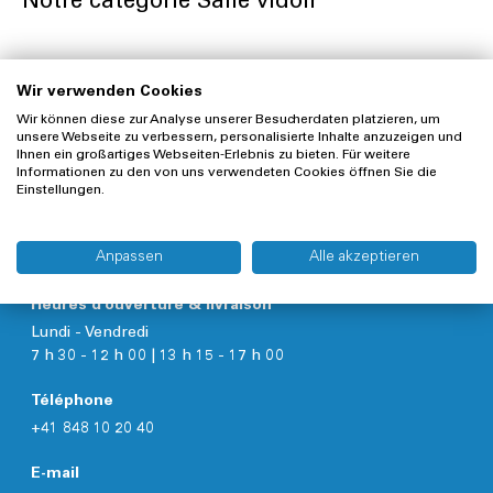
Notre catégorie Salle vidoir
laveurs-désinfecteurs
en matière de sécurité, de
fonctionnement hygiénique et de performances.
En tant que partenaire compétent, nous vous conseillons
Wir verwenden Cookies
sur le lave-bassins approprié et vous recommandons un
équipement sur mesure. Nous vous assistons volontiers de
Wir können diese zur Analyse unserer Besucherdaten platzieren, um
unsere Webseite zu verbessern, personalisierte Inhalte anzuzeigen und
la planification à la réalisation. Nous nous réjouissons de
Ihnen ein großartiges Webseiten-Erlebnis zu bieten. Für weitere
votre prise de contact au
0848 10 20 40
ou par
e-mail
.
Informationen zu den von uns verwendeten Cookies öffnen Sie die
Einstellungen.
Kuhn et Bieri SA,
Anpassen
Alle akzeptieren
Untere Brühlstrasse 10, 4800 Zofingen
Heures d'ouverture & livraison
Lundi - Vendredi
7 h 30 - 12 h 00 | 13 h 15 - 17 h 00
Téléphone
+41 848 10 20 40
E-mail