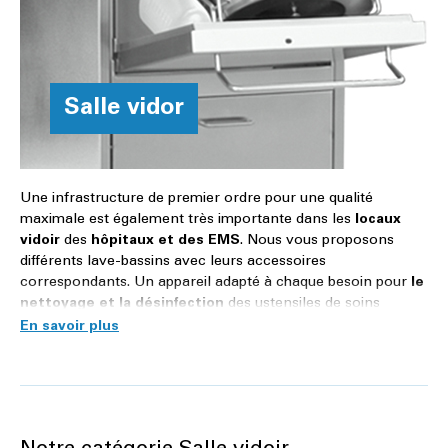
Salle vidor
Une infrastructure de premier ordre pour une qualité
maximale est également très importante dans les
locaux
vidoir
des
hôpitaux et des EMS
. Nous vous proposons
différents lave-bassins avec leurs accessoires
correspondants. Un appareil adapté à chaque besoin pour
le
nettoyage et la désinfection
des ustensiles de soins
comme les seaux, les urinaux, les haricots et les bassins de
lit.
Les lave-bassins de notre gamme sont des modèles de la
série euroMat, qui répondent tous à la norme EN ISO 15883.
Cette norme définit les exigences posées aux appareils