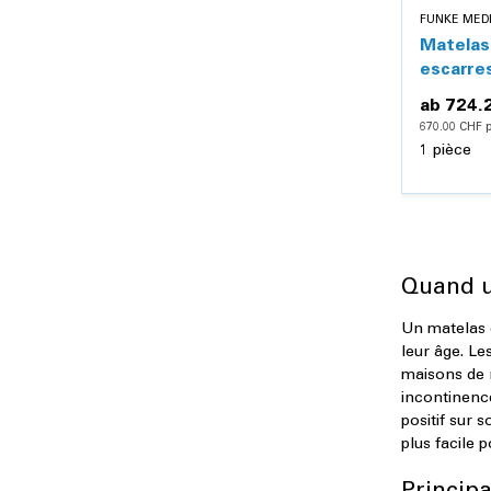
FUNKE MED
Matelas
escarre
Greenlin
ab
724.
d'évacu
670.00 CHF p
1 pièce
Quand ut
Un matelas d
leur âge. Le
maisons de r
incontinence
positif sur 
plus facile 