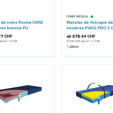
FUNKE MEDICAL
 de soins Roviva CARE
Matelas de thérapie d
avec housse PU
escarres EVAQ-PRO 2 G
avec fonction d'évacua
77 CHF
ab
678.44 CHF
lus 8.1 % TVA
627.60 CHF plus 8.1 % TVA
1 pièce
Détails
Détails