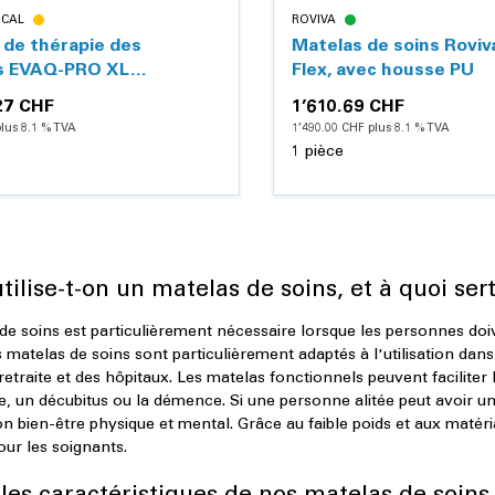
ICAL
ROVIVA
 de thérapie des
Matelas de soins Rovi
s EVAQ-PRO XL
Flex, avec housse PU
e, avec fonction
27 CHF
1’610.69 CHF
ation
lus 8.1 % TVA
1’490.00 CHF plus 8.1 % TVA
1 pièce
Détails
Détails
ilise-t-on un matelas de soins, et à quoi sert-
e soins est particulièrement nécessaire lorsque les personnes doiv
s matelas de soins sont particulièrement adaptés à l'utilisation da
etraite et des hôpitaux. Les matelas fonctionnels peuvent faciliter
, un décubitus ou la démence. Si une personne alitée peut avoir un 
son bien-être physique et mental. Grâce au faible poids et aux maté
pour les soignants.