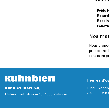
Principa
Poids 
Retard
Respir
Foncti
Nos mat
Nous proposo
proposons l
font leurs p
Heures d'ou
Kuhn et Bieri SA,
Lundi - Vendr
7 h 30 - 12 h 
Untere Brühlstrasse 10, 4800 Zofingen