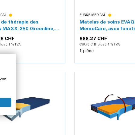
ICAL
FUNKE MEDICAL
 de thérapie des
Matelas de soins EVAQ
s MAXX-250 Greenline,
MemoCare, avec fonct
usse PU
d'évacuation
36 CHF
688.27 CHF
lus 8.1 % TVA
636.70 CHF plus 8.1 % TVA
1 pièce
 von
Détails
Détails