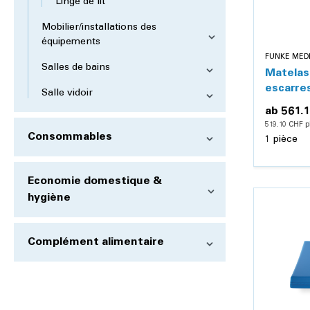
Linge de lit
Mobilier/installations des
équipements
FUNKE MED
Salles de bains
Matelas
escarres
Salle vidoir
Greenli
ab
561.
519.10 CHF p
Consommables
1 pièce
Economie domestique &
hygiène
Complément alimentaire