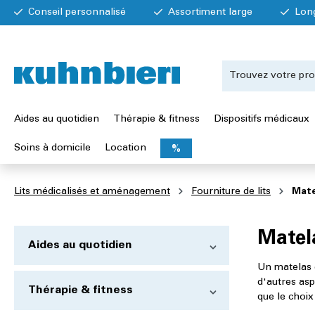
Conseil personnalisé
Assortiment large
Lon
Aides au quotidien
Thérapie & fitness
Dispositifs médicaux
Soins à domicile
Location
%
Lits médicalisés et aménagement
Fourniture de lits
Mate
Matel
Aides au quotidien
Un matelas d
d'autres asp
Thérapie & fitness
que le choix