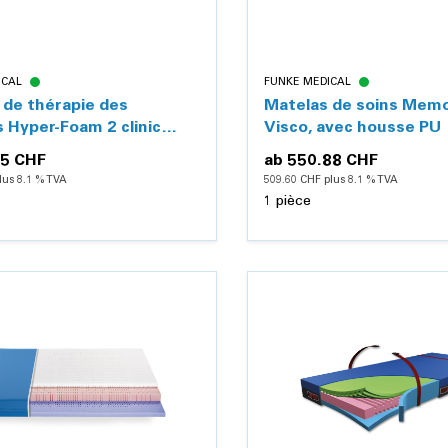
ICAL
FUNKE MEDICAL
 de thérapie des
Matelas de soins Mem
 Hyper-Foam 2 clinic
Visco, avec housse PU
ne, avec housse PU
15 CHF
ab
550.88 CHF
lus 8.1 % TVA
509.60 CHF plus 8.1 % TVA
1 pièce
Détails
Détails