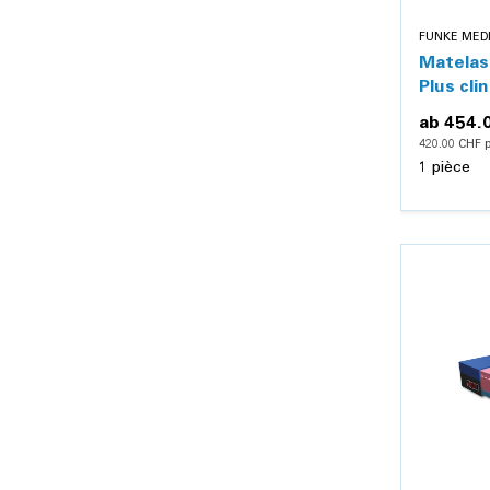
FUNKE MED
Matelas
Plus cli
ab
454.
420.00 CHF p
1 pièce