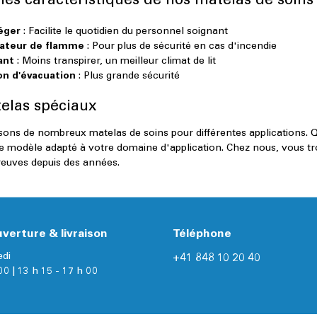
les caractéristiques de nos matelas de soins
léger
: Facilite le quotidien du personnel soignant
ateur de flamme
: Pour plus de sécurité en cas d'incendie
ant
: Moins transpirer, un meilleur climat de lit
on d'évacuation
: Plus grande sécurité
elas spéciaux
ns de nombreux matelas de soins pour différentes applications. Que
e modèle adapté à votre domaine d'application. Chez nous, vous tro
reuves depuis des années.
verture & livraison
Téléphone
edi
+41 848 10 20 40
00 | 13 h 15 - 17 h 00