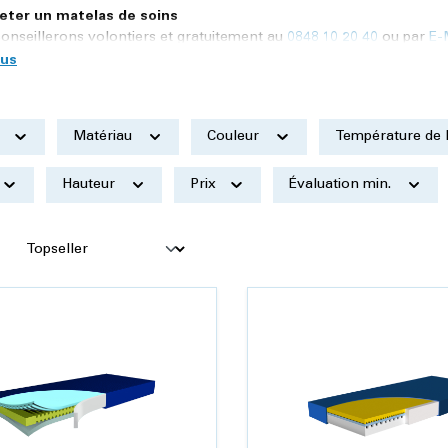
eter un matelas de soins
onseillerons volontiers et gratuitement au
0848 10 20 40
ou par
E-
t
Matériau
Couleur
Température de 
Hauteur
Prix
Évaluation min.
: