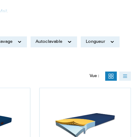
Mail
.
lavage
Autoclavable
Longueur
Vue :