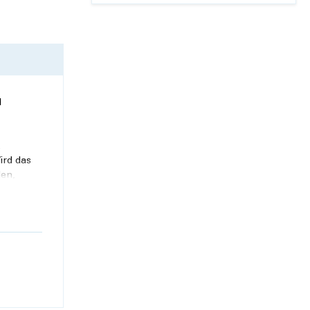
d
,
ird das
den,
 Wirkung
N
frei
tion, um