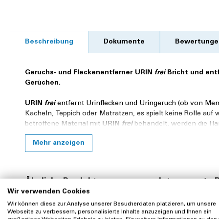
Beschreibung
Dokumente
Bewertunge
Geruchs- und Fleckenentferner URIN
frei
Bricht und ent
Gerüchen.
URIN
frei
entfernt Urinflecken und Uringeruch (ob von Mensc
Kacheln, Teppich oder Matratzen, es spielt keine Rolle auf w
betroffene Material mit
URIN
frei
behandelt, werden die Har
aufgelöst. Somit verschwinden neben den Flecken auch d
Mehr anzeigen
entsprechender Sorgfalt sehr lange aufbewahrt werden. Wir
vollumfänglich vorhanden. Daher gibt es auch kein festgel
Die
URIN
frei
Sprühflasche zur praktischen Anwendung. Dazu
Ähnliche Produkte
Interessante B
750 ml Sprühflasche
Wir verwenden Cookies
Ableitende Inkontinenzprodukte
Dekubitus Prop
Anwendung:
Prüfen Sie vor Gebrauch die Farbechtheit des
Wir können diese zur Analyse unserer Besucherdaten platzieren, um unsere
Webseite zu verbessern, personalisierte Inhalte anzuzeigen und Ihnen ein
nicht verdünnen oder in Verbindung mit anderen Reinigern