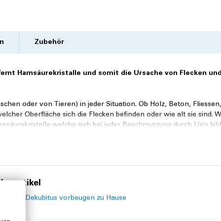
n
Zubehör
fernt Harnsäurekristalle und somit die Ursache von Flecken un
hen oder von Tieren) in jeder Situation. Ob Holz, Beton, Fliessen
elcher Oberfläche sich die Flecken befinden oder wie alt sie sind. W
nsäurekristalle welche sich bei jeder Beschmutzung durch Urin bil
ie unangenehmen Gerüche.
URIN
frei
ist rein biologisch und kann bei
d das Gebinde kühl, trocken und gut verschlossen gelagert, ist die
egtes Ablaufdatum.
 kann ein 5 l Kanister zum nachfüllen bestellt werden.
logartikel
hylaxe: Dekubitus vorbeugen zu Hause
 zu besprühenden Gegenstandes an einer unauffälligen Stelle.
URI
 gebrauchen. Vor dem Gebrauch schütteln. Nutzen Sie die Sprühfunk