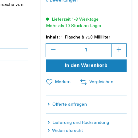
Durchschnittliche Bewertung von 3.8 von 5 
6 Bewertungen
 Ursache von
Lieferzeit 1-3 Werktage
Mehr als 10 Stück an Lager
Inhalt:
1 Flasche à 750 Milliliter
Anzahl
In den Warenkorb
Merken
Vergleichen
Offerte anfragen
Lieferung und Rücksendung
Widerrufsrecht