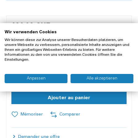
681.03 CHF
Wir verwenden Cookies
630.00 CHF plus 8.1 % TVA
Frais d'envoi en sus
Wir können diese zur Analyse unserer Besucherdaten platzieren, um
unsere Webseite zu verbessern, personalisierte Inhalte anzuzeigen und
Ihnen ein großartiges Webseiten-Erlebnis zu bieten. Für weitere
Informationen zu den von uns verwendeten Cookies öffnen Sie die
Date de livraison prévue : me 26 août 2026
Einstellungen.
Contenu:
1 paire
Anpassen
Alle akzeptieren
Quantité
Ajouter au panier
Mémoriser
Comparer
Demander une offre