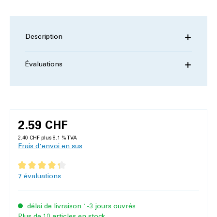
Description
Évaluations
2.59 CHF
2.40 CHF plus 8.1 % TVA
Frais d'envoi en sus
Note moyenne de 4.3 sur 5 étoiles
7 évaluations
délai de livraison 1-3 jours ouvrés
Plus de 10 articles en stock