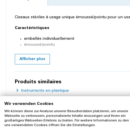
Ciseaux stériles à usage unique émoussé/pointu pour un us
Caractéristiques
emballés individuellement
émoussé/pointu
forme droite
lame en acier inoxydable
Afficher plus
poignée en plastique
Caractéristiques du produit
Produits similaires
Matériau:
plastique
Instruments en plastique
Couleur:
bleu
Wir verwenden Cookies
Stérile:
oui
Wir können diese zur Analyse unserer Besucherdaten platzieren, um unsere
Webseite zu verbessern, personalisierte Inhalte anzuzeigen und Ihnen ein
Longueur:
11.5 cm
großartiges Webseiten-Erlebnis zu bieten. Für weitere Informationen zu den
Clients ont aussi acheté
uns verwendeten Cookies öffnen Sie die Einstellungen.