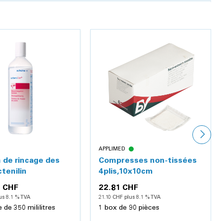
APPLIMED
n de rincage des
Compresses non-tissées
ctenilin
4plis,10x10cm
8 CHF
22.81 CHF
us 8.1 % TVA
21.10 CHF plus 8.1 % TVA
e de 350 mililitres
1 box de 90 pièces