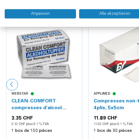
Anpassen
Alle akzeptieren
WEBSTAR
APPLIMED
CLEAN-COMFORT
Compresses non-t
compresses d'alcool
4plis, 5x5cm
30x65mm, plié sur
3.35 CHF
11.89 CHF
32x30mm, emballée par
3.10 CHF plus 8.1 % TVA
11.00 CHF plus 8.1 % TVA
unité
1 box de 100 pièces
1 box de 90 pièces