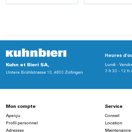
Ajouter
Détails
Détails
Heures d'ou
Kuhn et Bieri SA,
Lundi - Vendr
7 h 30 - 12 h 
Untere Brühlstrasse 10, 4800 Zofingen
Mon compte
Service
Aperçu
Conseil
Profil personnel
Location
Adresses
Maintenance