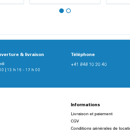
Ajouter
Ajouter
Détails
verture & livraison
Téléphone
edi
+41 848 10 20 40
00 | 13 h 15 - 17 h 00
Informations
Livraison et paiement
CGV
Conditions générales de locat