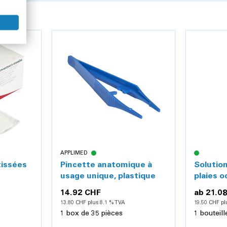
APPLIMED
issées
Pincette anatomique à
Solutio
usage unique, plastique
plaies o
14.92 CHF
ab
21.0
13.80 CHF plus 8.1 % TVA
19.50 CHF pl
1 box de 35 pièces
1 bouteill