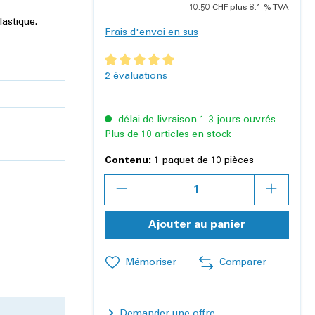
10.50 CHF plus 8.1 % TVA
astique.
Frais d'envoi en sus
Note moyenne de 5 sur 5 étoiles
2 évaluations
délai de livraison 1-3 jours ouvrés
Plus de 10 articles en stock
Contenu:
1 paquet de 10 pièces
Quantité
Ajouter au panier
Mémoriser
Comparer
Demander une offre