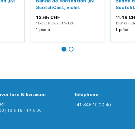
ion 3M
Bande de contention 3M
Bande d
ScotchCast, violet
ScotchC
12.65 CHF
11.46 C
11.70 CHF plus 8.1 % TVA
10.60 CHF pl
1 pièce
1 pièce
Ajouter
Ajouter
Détails
verture & livraison
Téléphone
edi
+41 848 10 20 40
00 | 13 h 15 - 17 h 00