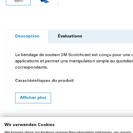
Description
Évaluations
Le bandage de soutien 3M Scotchcast est conçu pour une uti
applications et permet une manipulation simple au quotidien
correspondants.
Caractéristiques du produit
Matériau:
fibre de verre
Afficher plus
Couleur:
bleu
Stérile:
non
Produits similaires
Wir verwenden Cookies
Longueur:
360 cm
Moulages en plâtre et longuettes
Wir können diese zur Analyse unserer Besucherdaten platzieren, um unsere