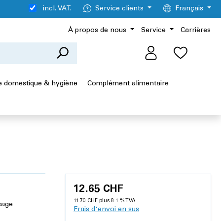
incl. VAT.
Service clients
Français
À propos de nous
Service
Carrières
 domestique & hygiène
Complément alimentaire
12.65 CHF
11.70 CHF plus 8.1 % TVA
sage
Frais d'envoi en sus