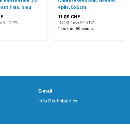
e contention 3M
Compresses non-tissées
ast Plus, bleu
4plis, 5x5cm
HF
11.89 CHF
us 8.1 % TVA
11.00 CHF plus 8.1 % TVA
1 box de 90 pièces
Ajouter
Ajouter
Détails
Détails
E-mail
info@kuhnbieri.ch