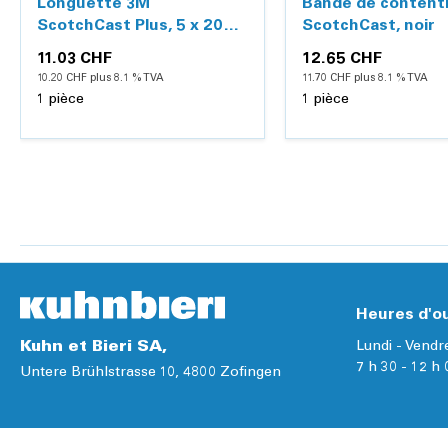
Longuette 3M
Bande de content
ScotchCast Plus, 5 x 20
ScotchCast, noir
cm
11.03 CHF
12.65 CHF
10.20 CHF plus 8.1 % TVA
11.70 CHF plus 8.1 % TVA
1 pièce
1 pièce
Ajouter
Détails
Détails
Heures d'ou
Kuhn et Bieri SA,
Lundi - Vendr
7 h 30 - 12 h 
Untere Brühlstrasse 10, 4800 Zofingen