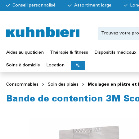
Conseil personnalisé
Assortiment large
Lon
Aides au quotidien
Thérapie & fitness
Dispositifs médicaux
Soins à domicile
Location
%
Consommables
Soin des plaies
Moulages en plâtre et
Bande de contention 3M Sco