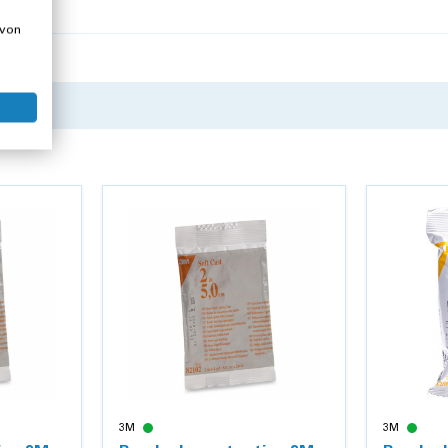
 von
3M
3M