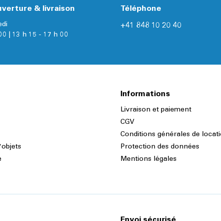
verture & livraison
Téléphone
edi
+41 848 10 20 40
00 | 13 h 15 - 17 h 00
Informations
Livraison et paiement
CGV
Conditions générales de locat
'objets
Protection des données
e
Mentions légales
Envoi sécurisé