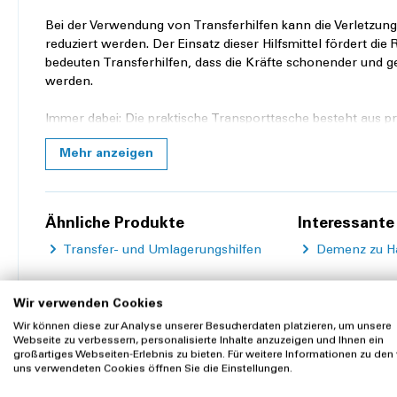
Bei der Verwendung von Transferhilfen kann die Verletzun
reduziert werden. Der Einsatz dieser Hilfsmittel fördert die
bedeuten Transferhilfen, dass die Kräfte schonender und ge
werden.
Immer dabei: Die praktische Transporttasche besteht aus pr
ortsunabhängig.
Mehr anzeigen
Das Transfer Kit beinhaltet folgende mobi-tools Produk
Mobilisationsgurt
Ähnliche Produkte
Interessante 
Transfergürtel M
Transfergürtel L
Transfer- und Umlagerungshilfen
Demenz zu Hau
Beinhebegurt
Transfer Drehscheibe
Drehkissen
Wir verwenden Cookies
Transfer Rutschbrett
Wir können diese zur Analyse unserer Besucherdaten platzieren, um unsere
Gleittuch
Webseite zu verbessern, personalisierte Inhalte anzuzeigen und Ihnen ein
Zubehör
großartiges Webseiten-Erlebnis zu bieten. Für weitere Informationen zu den
uns verwendeten Cookies öffnen Sie die Einstellungen.
Im Lieferumfang ebenfalls enthalten ist ein Leitfaden für v
Gebrauchsanweisungen zu jedem Transferhilfsmittel des Se