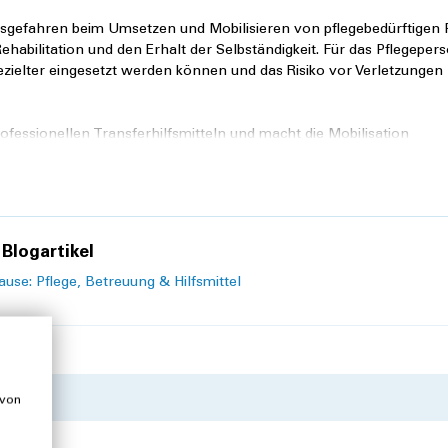
gsgefahren beim Umsetzen und Mobilisieren von pflegebedürftigen
 Rehabilitation und den Erhalt der Selbständigkeit. Für das Pflegeper
zielter eingesetzt werden können und das Risiko vor Verletzungen 
ofessionellen Transferhilfsmitteln und macht die Mobilisation
te
Blogartikel
se: Pflege, Betreuung & Hilfsmittel
 von
erschiedene Transfer- und Mobilisationstechniken inkl.
ts.