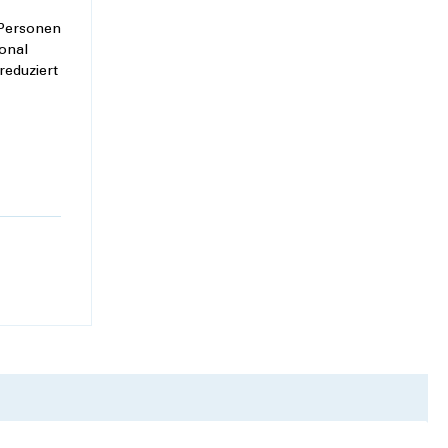
 Personen
sonal
reduziert