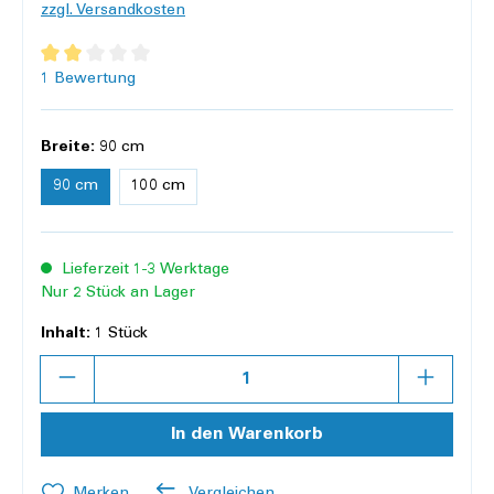
zzgl. Versandkosten
Durchschnittliche Bewertung von 2 von 5 Sternen
1 Bewertung
Breite:
90 cm
90 cm
100 cm
Lieferzeit 1-3 Werktage
Nur 2 Stück an Lager
Inhalt:
1 Stück
Anzahl
In den Warenkorb
Merken
Vergleichen