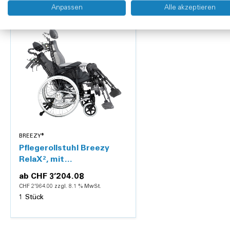
Anpassen
Alle akzeptieren
BREEZY®
Pflegerollstuhl Breezy
RelaX², mit
Begleitperson-Bremsen
ab
CHF 3’204.08
CHF 2’964.00 zzgl. 8.1 % MwSt.
1 Stück