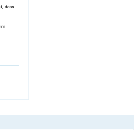
gt, dass
orm