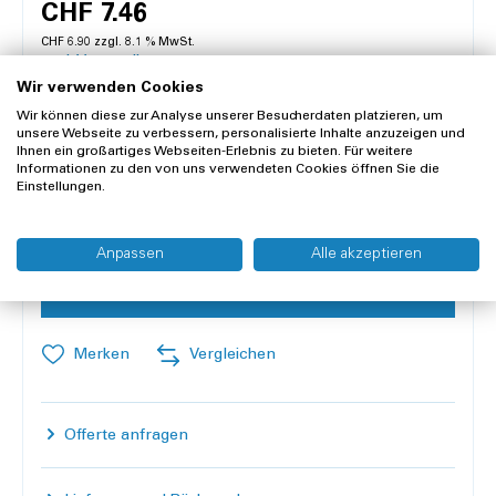
CHF 7.46
CHF 6.90 zzgl. 8.1 % MwSt.
zzgl. Versandkosten
Wir verwenden Cookies
Wir können diese zur Analyse unserer Besucherdaten platzieren, um
Lieferzeit 1-3 Werktage
unsere Webseite zu verbessern, personalisierte Inhalte anzuzeigen und
Ihnen ein großartiges Webseiten-Erlebnis zu bieten. Für weitere
Mehr als 10 Stück an Lager
Informationen zu den von uns verwendeten Cookies öffnen Sie die
Einstellungen.
Inhalt:
1 Flasche à 300 Milliliter
Anzahl
Anpassen
Alle akzeptieren
In den Warenkorb
Merken
Vergleichen
Offerte anfragen