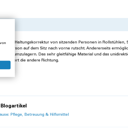
rseits zur Haltungskorrektur von sitzenden Personen in Rollstühlen, 
 von
s die Person auf dem Sitz nach vorne rutscht. Andererseits ermöglic
ngslos umzulagern. Das sehr gleitfähige Material und das unidirekt
blockiert die andere Richtung.
Blogartikel
se: Pflege, Betreuung & Hilfsmittel