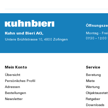
Farbe:
Blau
Max. Belastbarkeit:
200 kg
Waschtemperatur:
40 °C
Öffnungsze
Länge:
45 cm
Kuhn und Bieri AG,
Montag - Frei
Breite:
50 cm
07:30 – 12:00 
Untere Brühlstrasse 10, 4800 Zofingen
Mein Konto
Service
Übersicht
Beratung
Persönliches Profil
Miete
Adressen
Wartung
Bestellungen
Objektausstat
Newsletter
Ratgeber
Downloads