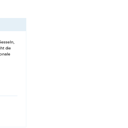
Sesseln,
ht die
ionale