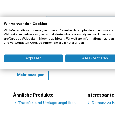
Beschreibung
Bewertungen
Wir verwenden Cookies
Wir können diese zur Analyse unserer Besucherdaten platzieren, um unsere
Webseite zu verbessern, personalisierte Inhalte anzuzeigen und Ihnen ein
Die Gleitmatte / -schlauch ist verschieden einsetzbar. Eine
großartiges Webseiten-Erlebnis zu bieten. Für weitere Informationen zu den
uns verwendeten Cookies öffnen Sie die Einstellungen.
Autositzen, usw.), das Einweg-Gleitmaterial verhindert, das
Matte dem Pflegepersonal auch, die Person leicht und reibu
Gewebe innen ermöglicht Bewegungen in eine Richtung und 
Anpassen
Alle akzeptieren
Produktemerkmale:
Latexfrei
Mehr anzeigen
Maximales Körpergewicht: 200kg
Maschinenwäsche 40ºC
Nicht im Trockner trocknen
Ähnliche Produkte
Nicht bleichen, chemisch reinigen oder bügeln
Interessante 
Transfer- und Umlagerungshilfen
Demenz zu Hau
Produkteigenschaften