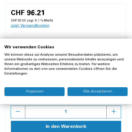
CHF 96.21
CHF 89.00 zzgl. 8.1 % MwSt.
zzgl. Versandkosten
Masse:
L 20 x B 10 x H 0.2 cm
Wir verwenden Cookies
L 10 x B 10 x H 0.2 cm
L 20 x B 10 x H 0.2 cm
Wir können diese zur Analyse unserer Besucherdaten platzieren, um
unsere Webseite zu verbessern, personalisierte Inhalte anzuzeigen und
Ihnen ein großartiges Webseiten-Erlebnis zu bieten. Für weitere
L 20 x B 20 x H 0.2 cm
L 30 x B 20 x H 0.2 cm
Informationen zu den von uns verwendeten Cookies öffnen Sie die
Einstellungen.
Voraussichtliches Lieferdatum: Do, 27.08.2026
Anpassen
Alle akzeptieren
Inhalt:
1 Box à 10 Stück
Anzahl
In den Warenkorb