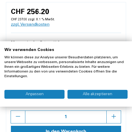
CHF 256.20
CHF 237.00 zzgl. 8.1 % MwSt.
zzgl. Versandkosten
Masse:
L 20 x B 15 x H 0.2 cm
Wir verwenden Cookies
L 6 x B 6 x H 0.2 cm
L 12 x B 10 x H 0.2 cm
Wir können diese zur Analyse unserer Besucherdaten platzieren, um
unsere Webseite zu verbessern, personalisierte Inhalte anzuzeigen und
L 20 x B 15 x H 0.2 cm
Ihnen ein großartiges Webseiten-Erlebnis zu bieten. Für weitere
Informationen zu den von uns verwendeten Cookies öffnen Sie die
Einstellungen.
Lieferzeit 1-3 Werktage
9 Stück an Lager
Anpassen
Alle akzeptieren
Inhalt:
1 Box à 10 Stück
Anzahl
In den Warenkorb