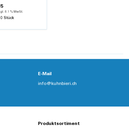
35
gl. 8.1 % MwSt.
10 Stück
Details
ung der
E-Mail
info@kuhnbieri.ch
 der
Schweiz
Produktsortiment
r zum