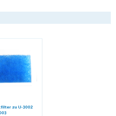
filter zu U-3002
003