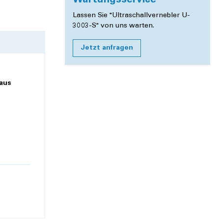
Wartungsservice
Lassen Sie "Ultraschallvernebler U-
3003-S" von uns warten.
Jetzt anfragen
aus
icht zu
 Nebel
insatz
eschützt,
tzbar für
terial