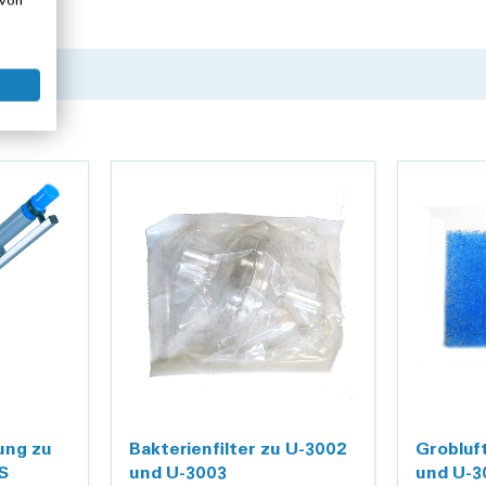
 von
tativ
, Temperatur, Nebel- und Luftmenge
h ab, um Beschädigungen am Quarz zu verhindern
ung zu
Bakterienfilter zu U-3002
Grobluft
S
und U-3003
und U-3