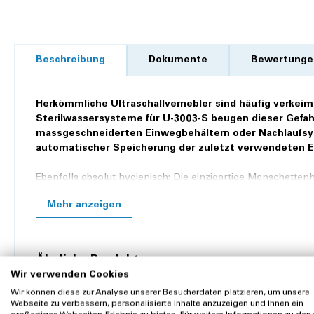
Beschreibung
Dokumente
Bewertunge
Herkömmliche Ultraschallvernebler sind häufig verkeim
Sterilwassersysteme für U-3003-S beugen dieser Gefa
massgeschneiderten Einwegbehältern oder Nachlaufsy
automatischer Speicherung der zuletzt verwendeten Ei
Ebenfalls absolut hygienisch: Die einzigartige Manschettenh
umständliche Sterilisieren entfällt. Durch den Einsatz hochwe
Mehr anzeigen
reinigende Kunststoffgehäuse ist dieser moderne microcont
Zukunftswert. Der U-3003-S ist für den Gebrauch in station
mit kleinsten Aerosolpartikeln, der die tiefsten Bereiche d
höchste Hygiene-Anforderungen. Der Schwingquarz in dem S
Ähnliche Produkte
auch wenn das Gerät ohne Flüssigkeit eingeschaltet wird. De
Wir verwenden Cookies
die Montage an allen Krankenhaus- Wandschienen, fahrbare
Ultraschallvernebler
Wir können diese zur Analyse unserer Besucherdaten platzieren, um unsere
(Schläuche, Filter und steriles Wasser muss separat dazu be
Webseite zu verbessern, personalisierte Inhalte anzuzeigen und Ihnen ein