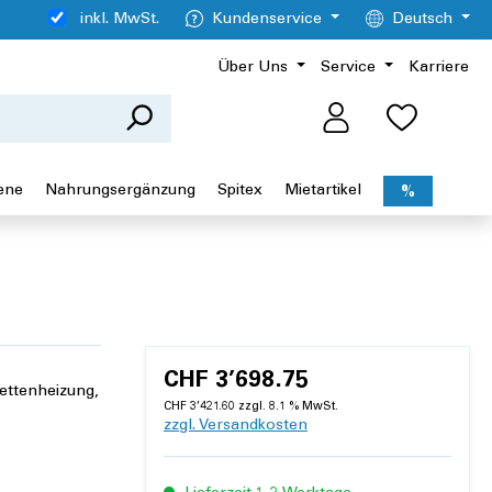
inkl. MwSt.
Kundenservice
Deutsch
Über Uns
Service
Karriere
ene
Nahrungsergänzung
Spitex
Mietartikel
%
CHF 3’698.75
ettenheizung,
CHF 3’421.60 zzgl. 8.1 % MwSt.
zzgl. Versandkosten