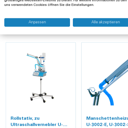
großartiges Webseiten-Erlebnis zu bieten. Für weitere Informationen zu den
Besondere Merkmale:
uns verwendeten Cookies öffnen Sie die Einstellungen.
Universell einsetzbar als Tischgerät oder fahrbar mit S
Zubehör
Leicht zu reinigen
Anpassen
Alle akzeptieren
Einfache und bedienerfreundliche Handhabung
Automatische Speicherung der letzten Werte wie Zeit
«Quarz-Protect» Funktion: Gerät schaltet automatisc
Wasserstandsmeldung akustisch
Zeitvorwahl
Spritzwassergeschütztes Gehäuse
Höchstes Mass an Sicherheit und Hygiene
Indirekte Verneblung
Patientengerechte Verbrauchseinheiten
Modernes zeitloses Design
Optional: Innovative Manschettenheizung
Technische Daten:
Verneblungsleistung: 0,5 – 3 ml Wasser pro Min.
Aerosolspektrum: 1 – 7 μm (65%), 1 – 5 μm (45%) *
Rollstativ, zu
Manschettenheiz
MMAD: 5,3 μm *
Ultraschallvernebler U-
U-3002-E, U-3002-
Frequenz: 1.68 MHz