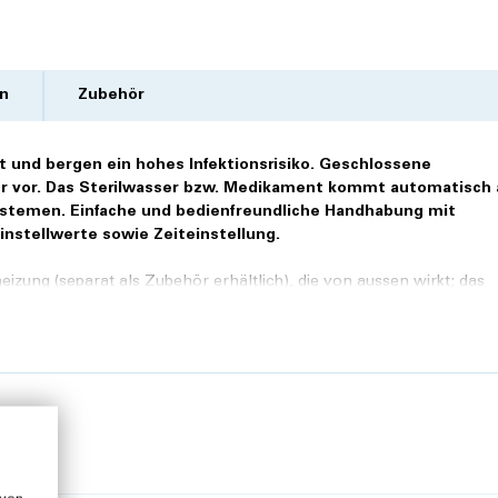
n
Zubehör
t und bergen ein hohes Infektionsrisiko. Geschlossene
hr vor. Das Sterilwasser bzw. Medikament kommt automatisch 
stemen. Einfache und bedienfreundliche Handhabung mit
nstellwerte sowie Zeiteinstellung.
eizung (separat als Zubehör erhältlich), die von aussen wirkt; das
rtiger, robuster Materialien, z.B. Edelstahl, Glas - und durch das le
roller-gesteuerte Ultraschallvernebler eine Investition mit hohem
ären Einrichtungen besonders geeignet. Es entsteht ein sehr feiner
er Atemwege erreicht. Das robuste Gerät erfüllt auch bei ständigem E
challkopf aus hochwertigem Glas wird zuverlässig elektronisch g
r Ultraschallvernebler ist einfach zu bedienen und universell einse
s Stativ. Gerät komplett Betriebsbereit jedoch ohne Verbrauchsma
stellt werden).