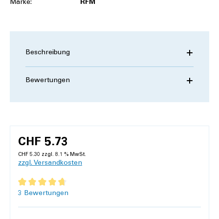
Marke:
RFM
Beschreibung
Bewertungen
CHF 5.73
CHF 5.30 zzgl. 8.1 % MwSt.
zzgl. Versandkosten
Durchschnittliche Bewertung von 4.7 von 5 Sternen
3 Bewertungen