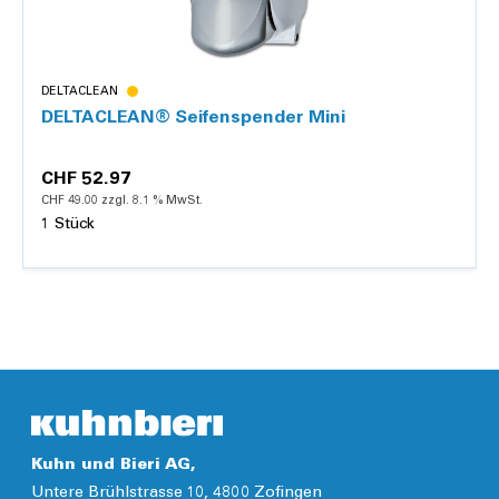
DELTACLEAN
DELTACLEAN® Seifenspender Mini
CHF 52.97
CHF 49.00 zzgl. 8.1 % MwSt.
1 Stück
Details
Kuhn und Bieri AG,
Untere Brühlstrasse 10, 4800 Zofingen