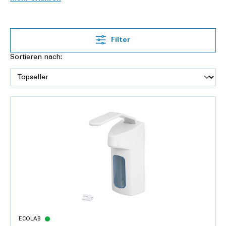
Desinfektionsspender
und
Seifenspender
mit
Sensor
und
manuelle Spender
.
Seifenspender zur Wandmontage
Filter
aber auch
freistehende
Desinfektionsspender
. Je nach Anforderung gibt es frei
Sortieren nach:
befüllbare Seifen- und Desinfektionsspender oder Spender
mit Patronen / Kartuschen. Berührungslose Seifen-
respektive Desinfektionsspender mit Sensor und Kartuschen
verhindern die Übertragung von Keimen und Viren. Die
luftdichten Kartuschen ziehen sich während der Verwendung
zusammen, wodurch sich eine gute Entleerung ergibt und ein
schneller, hygienischer Austausch der Kartuschen
ermöglicht wird.
Haben Sie Fragen zu den unterschiedlichen Seifen- und
Desinfektionsmittelspender?
Sie erreichen uns unter
084 810 20 40
oder per
E-Mail
, wir
freuen uns Sie beraten zu dürfen.
ECOLAB