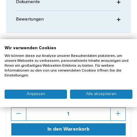
Dokumente
Bewertungen
Wir verwenden Cookies
Wir können diese zur Analyse unserer Besucherdaten platzieren, um
CHF 171.66
unsere Webseite zu verbessern, personalisierte Inhalte anzuzeigen und
Ihnen ein großartiges Webseiten-Erlebnis zu bieten. Für weitere
CHF 158.80 zzgl. 8.1 % MwSt.
Informationen zu den von uns verwendeten Cookies öffnen Sie die
zzgl. Versandkosten
Einstellungen.
Voraussichtliches Lieferdatum: Fr, 28.08.2026
Anpassen
Alle akzeptieren
Inhalt:
1 Stück
Anzahl
In den Warenkorb