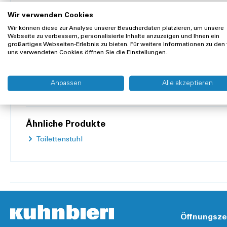
Das Nachtstuhlkissen bietet druckempfindlichen Personen 
Wir verwenden Cookies
sorgt für ein angenehm weiches und bequemes Sitzen. Mit 
Wir können diese zur Analyse unserer Besucherdaten platzieren, um unsere
werden. So kann nichts verrutschen und gleichzeitig ist ein
Webseite zu verbessern, personalisierte Inhalte anzuzeigen und Ihnen ein
großartiges Webseiten-Erlebnis zu bieten. Für weitere Informationen zu den
uns verwendeten Cookies öffnen Sie die Einstellungen.
Produkteigenschaften
Material:
Kunststoff
, Schaumstoff
Anpassen
Alle akzeptieren
Mehr anzeigen
Farbe:
Weiss
Verstellbar:
nein
Ähnliche Produkte
Elektrisch:
nein
Toilettenstuhl
Länge:
42.5 cm
Höhe:
2.5 cm
Öffnungsze