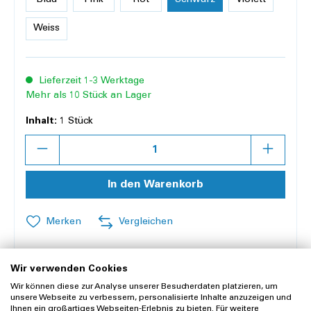
Blau
Pink
Rot
Schwarz
Violett
Weiss
Lieferzeit 1-3 Werktage
Mehr als 10 Stück an Lager
Inhalt:
1 Stück
Anzahl
In den Warenkorb
Merken
Vergleichen
Wir verwenden Cookies
Offerte anfragen
Wir können diese zur Analyse unserer Besucherdaten platzieren, um
unsere Webseite zu verbessern, personalisierte Inhalte anzuzeigen und
Ihnen ein großartiges Webseiten-Erlebnis zu bieten. Für weitere