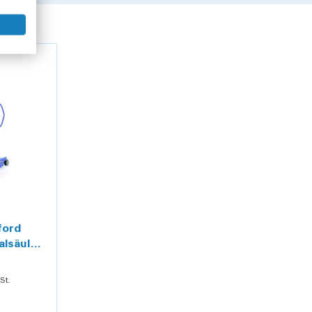
ford
alsäule
St.