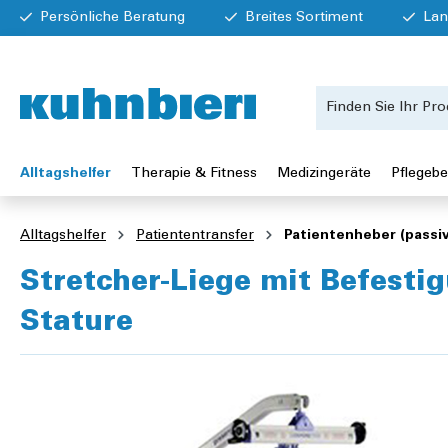
Persönliche Beratung
Breites Sortiment
Lan
Alltagshelfer
Therapie & Fitness
Medizingeräte
Pflegebe
Alltagshelfer
Patiententransfer
Patientenheber (passiv
Stretcher-Liege mit Befesti
Stature