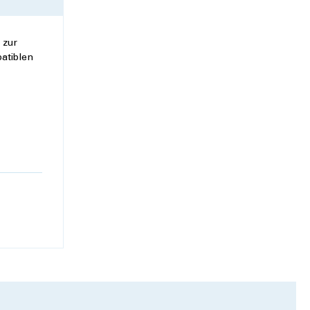
 zur
atiblen