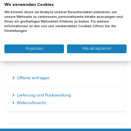
Voraussichtliches Lieferdatum: Fr, 11.09.2026
Wir verwenden Cookies
Wir können diese zur Analyse unserer Besucherdaten platzieren, um
Inhalt:
1 Stück
unsere Webseite zu verbessern, personalisierte Inhalte anzuzeigen und
Ihnen ein großartiges Webseiten-Erlebnis zu bieten. Für weitere
Anzahl
Informationen zu den von uns verwendeten Cookies öffnen Sie die
Einstellungen.
In den Warenkorb
Anpassen
Alle akzeptieren
Merken
Vergleichen
Offerte anfragen
Lieferung und Rücksendung
Widerrufsrecht