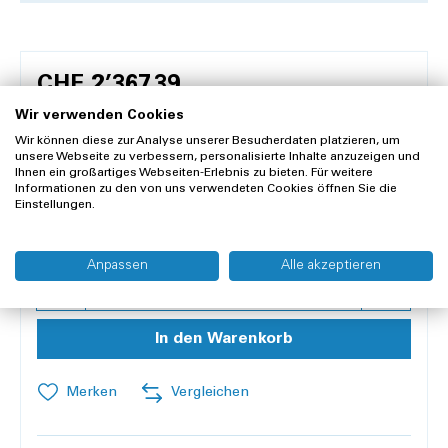
CHF 2’367.39
CHF 2’190.00 zzgl. 8.1 % MwSt.
Wir verwenden Cookies
zzgl. Versandkosten
Wir können diese zur Analyse unserer Besucherdaten platzieren, um
unsere Webseite zu verbessern, personalisierte Inhalte anzuzeigen und
Ihnen ein großartiges Webseiten-Erlebnis zu bieten. Für weitere
Informationen zu den von uns verwendeten Cookies öffnen Sie die
Lieferzeit 1-3 Werktage
Einstellungen.
Nur 1 Stück an Lager
Inhalt:
2 Stück
Anpassen
Alle akzeptieren
Anzahl
In den Warenkorb
Merken
Vergleichen