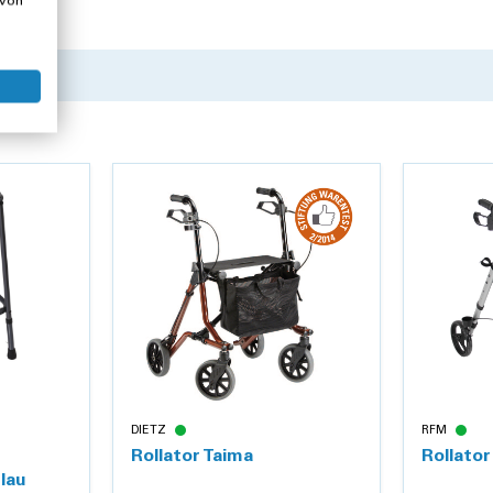
 von
DIETZ
RFM
Rollator Taima
Rollator
lau