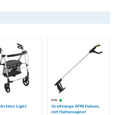
RFM
 Actimo Light
Greifzange RFM Deluxe,
mit Haltemagnet