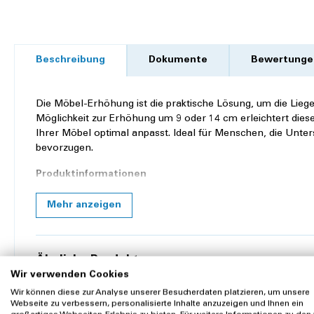
Beschreibung
Dokumente
Bewertunge
Die Möbel-Erhöhung ist die praktische Lösung, um die Liege
Möglichkeit zur Erhöhung um 9 oder 14 cm erleichtert diese
Ihrer Möbel optimal anpasst. Ideal für Menschen, die Unt
bevorzugen.
Produktinformationen
Erhöhung: Wählen Sie zwischen 9 cm oder 14 cm
Mehr anzeigen
Komfort: Ermöglicht ein leichteres Aufstehen und Sitz
Praktisch: Einfache Anwendung und stabile Unterstütz
Der Betterhöher bietet nicht nur mehr Komfort, sondern förd
Ähnliche Produkte
Wir verwenden Cookies
Alltagsunterstützung
Produkteigenschaften
Wir können diese zur Analyse unserer Besucherdaten platzieren, um unsere
Webseite zu verbessern, personalisierte Inhalte anzuzeigen und Ihnen ein