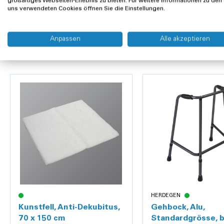
Material:
Kunststoff
großartiges Webseiten-Erlebnis zu bieten. Für weitere Informationen zu den
uns verwendeten Cookies öffnen Sie die Einstellungen.
Farbe:
Schwarz
Kunden kauften auch
Länge:
9 cm
Anpassen
Alle akzeptieren
HERDEGEN
Kunstfell, Anti-Dekubitus,
Gehbock, Alu,
70 x 150 cm
Standardgrösse, b