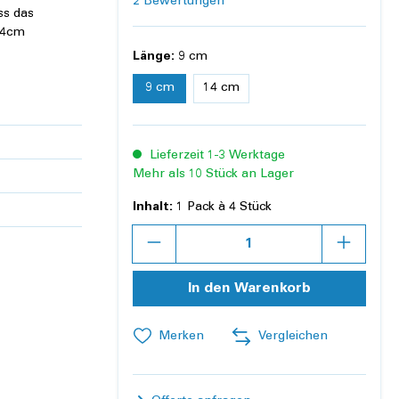
Durchschnittliche Bewertung von 3 von 5 S
2 Bewertungen
ss das
14cm
Länge:
9 cm
9 cm
14 cm
Lieferzeit 1-3 Werktage
Mehr als 10 Stück an Lager
Inhalt:
1 Pack à 4 Stück
Anzahl
In den Warenkorb
Merken
Vergleichen