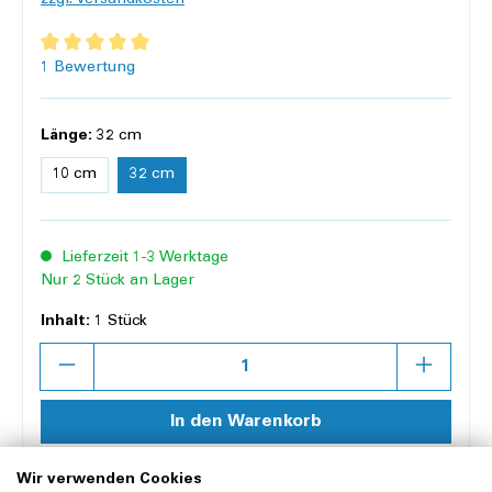
zzgl. Versandkosten
Durchschnittliche Bewertung von 5 von 5 Sternen
1 Bewertung
Länge:
32 cm
10 cm
32 cm
Lieferzeit 1-3 Werktage
Nur 2 Stück an Lager
Inhalt:
1 Stück
Anzahl
In den Warenkorb
Wir verwenden Cookies
Merken
Vergleichen