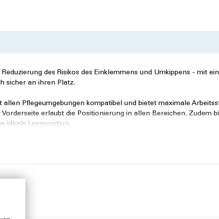
ch Reduzierung des Risikos des Einklemmens und Umkippens - mit e
h sicher an ihren Platz.
it allen Pflegeumgebungen kompatibel und bietet maximale Arbeitssta
orderseite erlaubt die Positionierung in allen Bereichen. Zudem bi
ne ideale Leseposition.
das epoxidbeschichtete Untergestell erleichtert.
bar.