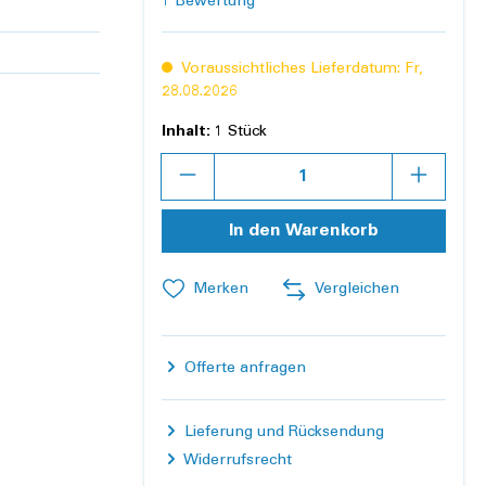
Durchschnittliche Bewertung von 5 von 5 S
1 Bewertung
Voraussichtliches Lieferdatum: Fr,
28.08.2026
Inhalt:
1 Stück
Anzahl
In den Warenkorb
Merken
Vergleichen
Offerte anfragen
Lieferung und Rücksendung
Widerrufsrecht