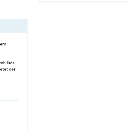
inem
bilität.
etet der