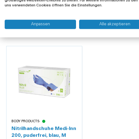
Flächen: Kippteil: 740 x 450 mm / fester Teil: 220 x 4
großartiges Webseiten-Erlebnis zu bieten. Für weitere Informationen zu den
uns verwendeten Cookies öffnen Sie die Einstellungen.
Gewicht: 18,5 kg
Maximale Belastung: 16 kg
Material: Oberfläche: High Pressure Laminat (HPL) / Un
Kunden kauften auch
Anpassen
Alle akzeptieren
Laufrollen: 4 x 50 mm zweibandig mit 2 Bremsen
Kippbereich: max. 30° gesperrte Stellungen / 360° voll
Produkteigenschaften
Länge:
74 cm
Breite:
49 cm
Höhe:
108 cm
BODY PRODUCTS
Nitrilhandschuhe Medi-Inn
200, puderfrei, blau, M