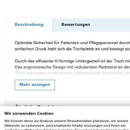
Beschreibung
Bewertungen
Optimale Sicherheit für Patienten und Pflegepersonal dur
einfachen Druck hebt sich die Tischplatte an und bewegt sic
Durch das effiziente H-förmige Untergestell ist der Tisch m
Das ergonomische Design mit reduziertem Radstand an der V
Tisch mit seiner arretierbaren, bidirektionale Schräglage ei
Die Reinigung wird durch die voll drehbare Tischplatte und 
Mehr anzeigen
Farbe für die HPL-Oberfläche ohne Aufpreis individuell wähl
Technische Daten:
Ähnliche Produkte
Höhenverstellung (ohne Schienen): 730 - 1080 mm
Wir verwenden Cookies
Nacht- und Krankentisch
Breite: 960 mm
Wir können diese zur Analyse unserer Besucherdaten platzieren, um unsere
Tiefe: 490 mm
Webseite zu verbessern, personalisierte Inhalte anzuzeigen und Ihnen ein