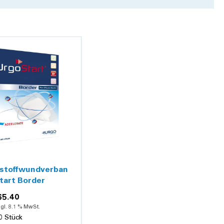
ne mässig
ankung).
stoffwundverban
tart Border
65.40
gl. 8.1 % MwSt.
0 Stück