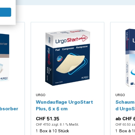
schenkelgeschwüre sowie venöser Ödeme und Lymphödeme, die ei
um einmaligen Gebrauch vorgesehen.
rielle Ulzera oder bei bestehender oder vermuteter arterieller Erkr
er 6.
hlegmasia coerulea dolens .
 Bestandteile, insbesondere Latexallergien. UrgoK2 Lite enthält
URGO
URGO
Wundauflage UrgoStart
Schaum
nehmen Sie bitte der Packungsbeilage.
bsorber
Plus, 6 x 6 cm
d UrgoS
CHF 51.35
ab
CHF 
CHF 47.50 zzgl. 8.1 % MwSt.
CHF 60.50 zz
1 Box à 10 Stück
1 Box à 1