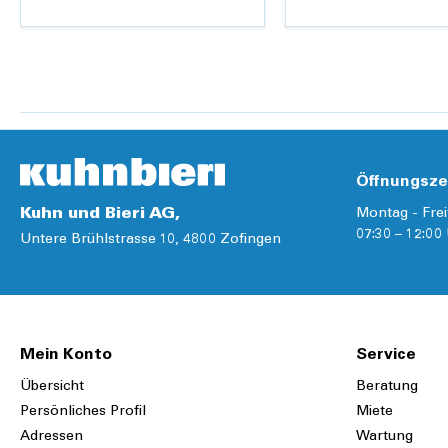
Breite:
10 cm
Details
Details
Öffnungsze
Kuhn und Bieri AG,
Montag - Frei
07:30 – 12:00 
Untere Brühlstrasse 10, 4800 Zofingen
Mein Konto
Service
Übersicht
Beratung
Persönliches Profil
Miete
Adressen
Wartung