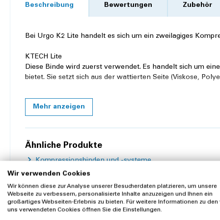
Beschreibung
Bewertungen
Zubehör
Bei Urgo K2 Lite handelt es sich um ein zweilagiges Kompr
KTECH Lite
Diese Binde wird zuerst verwendet. Es handelt sich um ei
bietet. Sie setzt sich aus der wattierten Seite (Viskose, P
KPRESS Lite
Mehr anzeigen
Bei der zweiten Binde handelt es sich um eine kohäsive, ha
damit der therapeutisch notwendige Druck erreicht werden 
setzt sich aus Polyacryl, Polyamid, Elastan sowie einer k
Ähnliche Produkte
Eigenschaften von Urgo K2 Lite
Kompressionsbinden und -systeme
Reduzierter Kompressionsdruck von ca. 20 mmHg im 
Wir verwenden Cookies
Massagedruck beim Gehen (mässiger Ruhedruck, erhöhte
Wir können diese zur Analyse unserer Besucherdaten platzieren, um unsere
Ödemreduktion
Webseite zu verbessern, personalisierte Inhalte anzuzeigen und Ihnen ein
Einfache Anwendung dank PresSure System
großartiges Webseiten-Erlebnis zu bieten. Für weitere Informationen zu den
Hoher Tragkomfort Tag und Nacht, was zu einer gröss
uns verwendeten Cookies öffnen Sie die Einstellungen.
Zubehör
Das Kompressionssystem kann bis zu 7 Tage getrage