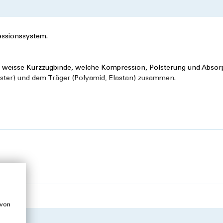
essionssystem.
ne weisse Kurzzugbinde, welche Kompression, Polsterung und Absor
olyester) und dem Träger (Polyamid, Elastan) zusammen.
utfarbene Langzugbinde. Sie liefert den zusätzlichen Kompressions
kann. Zudem sorgt sie dafür, dass das System nicht verrutschen ka
ohäsiven Schicht aus Naturkautschuklatex zusammen.
Knöchelbereich
r Arbeitsdruck), dieser unterstützt den venösen Rückfluss und die
 von
eren Akzeptanz führt
n werden