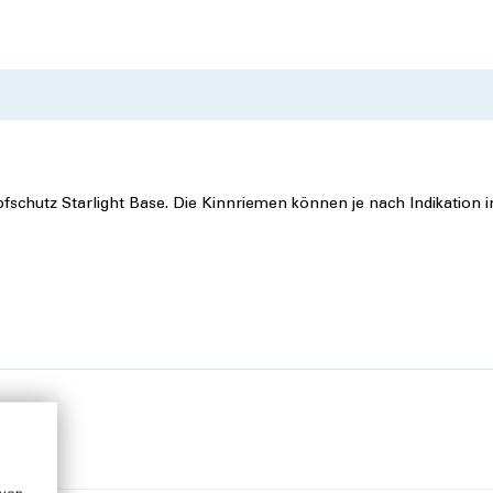
schutz Starlight Base. Die Kinnriemen können je nach Indikation in
chen Grössen des Kopfschutz Starlight Base kombiniert werden kön
und Nackenschutz. Bildquelle: ATO FORM GmbH