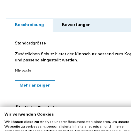
Beschreibung
Bewertungen
Standardgrösse
Zusätzlichen Schutz bietet der Kinnschutz passend zum Kopf
und passend eingestellt werden.
Hinweis
Die Kinnschutz Modelle können alle mit den unterschiedli
Mehr anzeigen
Abbildung zeigt Kopfschutz inkl. Kinnschutz, Stirnschutz 
Produkteigenschaften
Ähnliche Produkte
Material:
Baumwolle
Wir verwenden Cookies
Kopfschutz
Wir können diese zur Analyse unserer Besucherdaten platzieren, um unsere
Farbe:
Grün
Webseite zu verbessern, personalisierte Inhalte anzuzeigen und Ihnen ein