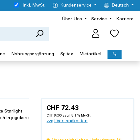
inkl. MwSt.
Kundenservice
Deutsch
Über Uns
Service
Karriere
ene
Nahrungsergänzung
Spitex
Mietartikel
%
CHF 72.43
e Starlight
CHF 67.00 zzgl. 8.1 % MwSt.
à la jugulaire
zzgl. Versandkosten