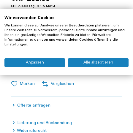
CHF 234.00 zzgl. 8.1 % MwSt.
zzgl. Versandkosten
Wir verwenden Cookies
Wir können diese zur Analyse unserer Besucherdaten platzieren, um
Voraussichtliches Lieferdatum: Fr, 21.08.2026
unsere Webseite zu verbessern, personalisierte Inhalte anzuzeigen und
Ihnen ein großartiges Webseiten-Erlebnis zu bieten. Für weitere
Informationen zu den von uns verwendeten Cookies öffnen Sie die
Inhalt:
1 Stück
Einstellungen.
Anzahl
Anpassen
Alle akzeptieren
In den Warenkorb
Merken
Vergleichen
Offerte anfragen
Lieferung und Rücksendung
Widerrufsrecht