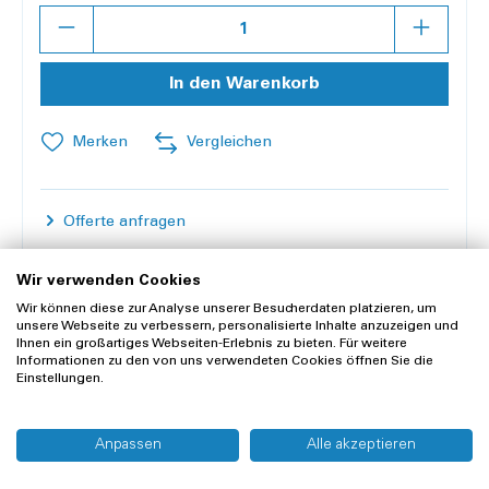
Anzahl
In den Warenkorb
Merken
Vergleichen
Offerte anfragen
Wir verwenden Cookies
Lieferung und Rücksendung
Wir können diese zur Analyse unserer Besucherdaten platzieren, um
Widerrufsrecht
unsere Webseite zu verbessern, personalisierte Inhalte anzuzeigen und
Ihnen ein großartiges Webseiten-Erlebnis zu bieten. Für weitere
Informationen zu den von uns verwendeten Cookies öffnen Sie die
Einstellungen.
Mieten statt kaufen
Mieten Sie ganz einfach "Gehwagen TOPRO Taurus H
Anpassen
Alle akzeptieren
Basic, hydraulisch, ohne Handbremse" statt zu kaufen.