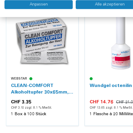
Anpassen
Alle akzeptieren
Kennzeichnung nach DIN EN ISO 15223-1 auf allen Ve
30 % Rabatt
Produkteigenschaften
Material:
Polyamid
, Viskose
Steril:
nein
Länge:
400 cm
Breite:
10 cm
WEBSTAR
CLEAN-COMFORT
Wundgel octenilin
Alkoholtupfer 30x65mm,
gefaltet auf ca. 32x30mm,
CHF 3.35
CHF 14.76
CHF 21.
einzeln verpackt
CHF 3.10 zzgl. 8.1 % MwSt.
CHF 13.65 zzgl. 8.1 % MwSt.
1 Box à 100 Stück
1 Flasche à 20 Millilite
Hinzufügen
Hi