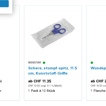
rpackungsstufen
WEBSTAR
Schere, stumpf-spitz, 11.5
Wundspü
cm, Kunststoff-Griffe
ab
CHF 11.35
ab
CHF 
08
CHF 10.50 zzgl. 8.1 % MwSt.
CHF 19.50 zz
r
1 Pack à 10 Stück
1 Flasche 
nzufügen