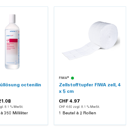
FIWA®
llösung octenilin
Zellstofftupfer FIWA zell, 4
x 5 cm
21.08
CHF 4.97
gl. 8.1 % MwSt.
CHF 4.60 zzgl. 8.1 % MwSt.
à 350 Milliliter
1 Beutel à 2 Rollen
Hinzufügen