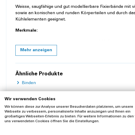
Weisse, saugfähige und gut modellierbare Fixierbände mit
sowie an konischen und runden Körperteilen und durch d
Kühlelementen geeignet.
Merkmale:
Trägermaterial aus 70% Viskose und 30%Polyamid
Gekräuselte Polyamidfasern
Mehr anzeigen
Dehnung ca. 100%
Leicht und weich
Luftdurchlässig
Ähnliche Produkte
Rutschfest
Webkantig
Binden
Saugfähig
Gut modellierbar
Besonders geeignet für Patienten mit empfindlicher H
Wir verwenden Cookies
Wir können diese zur Analyse unserer Besucherdaten platzieren, um unsere
Regulatorische Angaben:
Webseite zu verbessern, personalisierte Inhalte anzuzeigen und Ihnen ein
großartiges Webseiten-Erlebnis zu bieten. Für weitere Informationen zu den
Kunden kauften auch
MPG, Richtlinie 93/42/EWG
uns verwendeten Cookies öffnen Sie die Einstellungen.
CE-Klassifizierung: Klasse I, Regel 1
CE-Kennzeichnung auf allen Verpackungsstufen