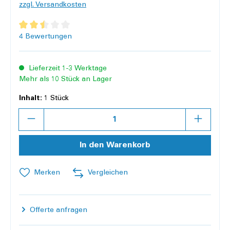
zzgl. Versandkosten
Durchschnittliche Bewertung von 2.6 von 5 Sternen
4 Bewertungen
Lieferzeit 1-3 Werktage
Mehr als 10 Stück an Lager
Inhalt:
1 Stück
Anzahl
In den Warenkorb
Merken
Vergleichen
Offerte anfragen