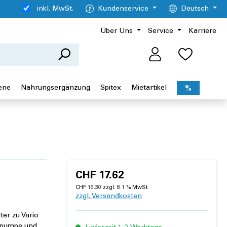
inkl. MwSt.
Kundenservice
Deutsch
Über Uns
Service
Karriere
ene
Nahrungsergänzung
Spitex
Mietartikel
%
CHF 17.62
CHF 16.30 zzgl. 8.1 % MwSt.
zzgl. Versandkosten
ter zu Vario
ugpumpe und