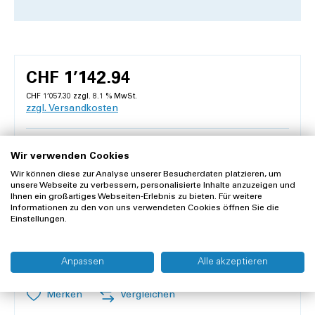
CHF 1’142.94
CHF 1’057.30 zzgl. 8.1 % MwSt.
zzgl. Versandkosten
Lieferzeit 1-3 Werktage
Wir verwenden Cookies
Nur 1 Stück an Lager
Wir können diese zur Analyse unserer Besucherdaten platzieren, um
unsere Webseite zu verbessern, personalisierte Inhalte anzuzeigen und
Inhalt:
1 Stück
Ihnen ein großartiges Webseiten-Erlebnis zu bieten. Für weitere
Informationen zu den von uns verwendeten Cookies öffnen Sie die
Anzahl
Einstellungen.
In den Warenkorb
Anpassen
Alle akzeptieren
Merken
Vergleichen