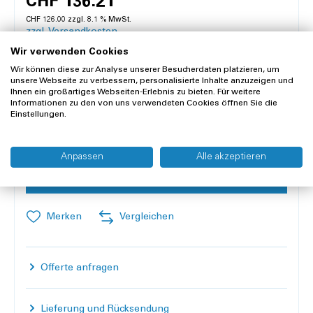
CHF 136.21
CHF 126.00 zzgl. 8.1 % MwSt.
zzgl. Versandkosten
Wir verwenden Cookies
Wir können diese zur Analyse unserer Besucherdaten platzieren, um
Lieferzeit 1-3 Werktage
unsere Webseite zu verbessern, personalisierte Inhalte anzuzeigen und
Nur 2 Stück an Lager
Ihnen ein großartiges Webseiten-Erlebnis zu bieten. Für weitere
Informationen zu den von uns verwendeten Cookies öffnen Sie die
Einstellungen.
Inhalt:
1 Beutel à 8.3 Kilogramm
Anzahl
Anpassen
Alle akzeptieren
In den Warenkorb
Merken
Vergleichen
Offerte anfragen
Lieferung und Rücksendung