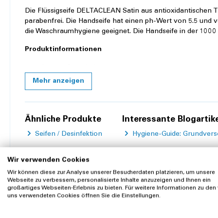
Die Flüssigseife DELTACLEAN Satin aus antioxidantischen T
parabenfrei. Die Handseife hat einen ph-Wert von 5.5 und ve
die Waschraumhygiene geeignet. Die Handseife in der 100
Produktinformationen
Aroma: Geruchslos
Farbe: Weiss
Mehr anzeigen
Volumen: 1000 ml
ph-Wert: 5.5
Gütesiegel: EU Ecolabel
Ähnliche Produkte
Interessante Blogartik
Produkteigenschaften
Seifen / Desinfektion
Hygiene-Guide: Grundvers
Farbe:
Weiss
Wir verwenden Cookies
ph-Wert:
5.5
Wir können diese zur Analyse unserer Besucherdaten platzieren, um unsere
Webseite zu verbessern, personalisierte Inhalte anzuzeigen und Ihnen ein
Aroma:
duftstofffrei
großartiges Webseiten-Erlebnis zu bieten. Für weitere Informationen zu den
Zubehör
uns verwendeten Cookies öffnen Sie die Einstellungen.
Volumen:
1 L