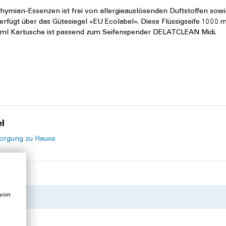
hymian-Essenzen ist frei von allergieauslösenden Duftstoffen sow
rfügt über das Gütesiegel «EU Ecolabel». Diese Flüssigseife 1000 ml
0 ml Kartusche ist passend zum Seifenspender DELATCLEAN Midi.
el
orgung zu Hause
 von